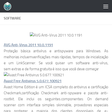
Skip to content
SOFTWARE
AVG Anti-Virus 2011 10.0.1191
Proteção básica antivírus e antispyware para Windows. As
melhorias incluemverificações mais rápidas, tempos de inicialização
e um LinkScanner. Se você quiser um software anti-vírus,
sem extras e de forma gratuita é isso que você deve começar
Avast Free Antivirus 5.0.677.100921
Avast Home Edition é um ICSA completo do antivirus e certificação
Checkmark,certificação Checkmark anti-spyware e pacote anti-
rootkit. Ele inclui os seguintes.componentes: On demand
scanner com interface simples skinnable, provedores especiais
para proteger a maioria dos clientes disponíveis de e-