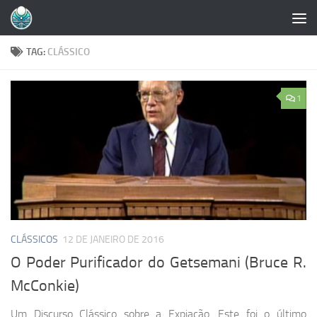
Skip to content
TAG:
CLÁSSICO
1
CLÁSSICOS
12 DE JANEIRO DE 2016
O Poder Purificador do Getsemani (Bruce R.
McConkie)
Um Discurso Clássico sobre a Expiação. Este foi o último