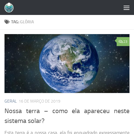
Skip to content
TAG:
GLÓRIA
23
GERAL
16 DE MARÇO DE 2019
Nossa terra – como ela apareceu neste
sistema solar?
Esta terra é a nossa casa, ela foi enquadrado expressamente