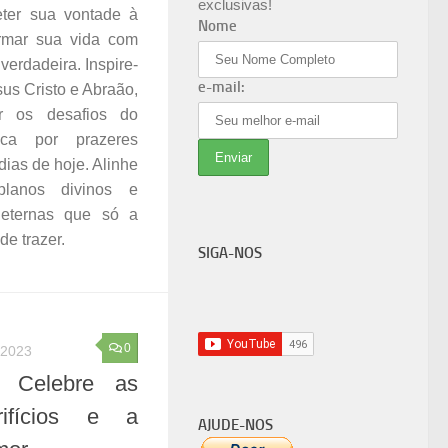
exclusivas!
ter sua vontade à
Nome
rmar sua vida com
 verdadeira. Inspire-
e-mail:
us Cristo e Abraão,
r os desafios do
a por prazeres
ias de hoje. Alinhe
lanos divinos e
 eternas que só a
e trazer.
SIGA-NOS
0
 2023
 Celebre as
rifícios e a
AJUDE-NOS