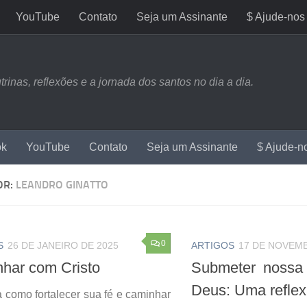
YouTube
Contato
Seja um Assinante
$ Ajude-nos
nas, reflexões e a jornada dos santos no dia a dia.
ok
YouTube
Contato
Seja um Assinante
$ Ajude-n
OR:
LEANDRO GINATTO
0
S
26 DE JANEIRO DE 2025
ARTIGOS
17 DE NOVEMB
har com Cristo
Submeter nossa
Deus: Uma reflex
 como fortalecer sua fé e caminhar