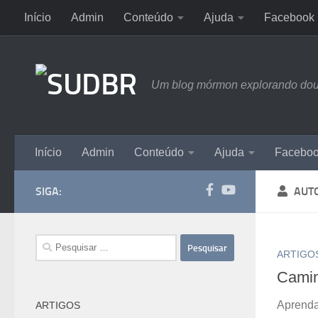
Início
Admin
Conteúdo
Ajuda
Facebook
Skip to content
Um blog mórmon explorando doutri
Início
Admin
Conteúdo
Ajuda
Facebo
SIGA:
AUT
Pesquisar
ARTIGO
por:
Camin
Aprenda
ARTIGOS