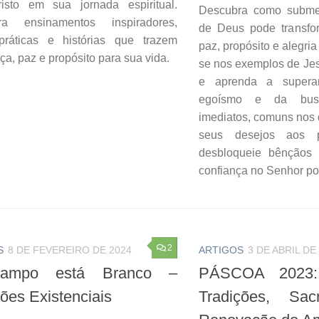
isto em sua jornada espiritual.
Descubra como subme
ra ensinamentos inspiradores,
de Deus pode transfo
práticas e histórias que trazem
paz, propósito e alegria
a, paz e propósito para sua vida.
se nos exemplos de Jes
e aprenda a supera
egoísmo e da busc
imediatos, comuns nos d
seus desejos aos p
desbloqueie bênçãos
confiança no Senhor pod
2
S
8 DE FEVEREIRO DE 2024
ARTIGOS
3 DE ABRIL DE
ampo está Branco –
PÁSCOA 2023:
ões Existenciais
Tradições, Sac