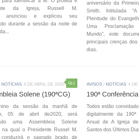
 para identificar a fé. O profeta e
aniversário da Primei
ente da Igreja, Russell M.
Smith. Intitulada “
n, anunciou e explicou seu
Plenitude do Evangelh
cado durante a sessão da noite de
Uma Proclamação B
a...
Mundo”, este docum
principais crenças dos
dias.
1
/
NOTÍCIAS
4 DE ABRIL DE 2020
AVISOS
/
NOTÍCIAS
4 DE
bleia Solene (190ªCG)
190ª Conferência
mino da sessão da manhã de
Todos estão convidados
o, 05 de abril de2020, será
digitalmente da 190ª
cado uma Assembleia Solene
Anual de A Igreja de
 na qual o Presidente Russel M.
Santos dos Últimos Dia
 conduzirá o sagrado brado de