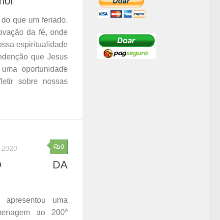
mor
do que um feriado.
vação da fé, onde
sa espiritualidade
redenção que Jesus
É uma oportunidade
letir sobre nossas
0
 2020
AÇÃO DA
n apresentou uma
menagem ao 200º