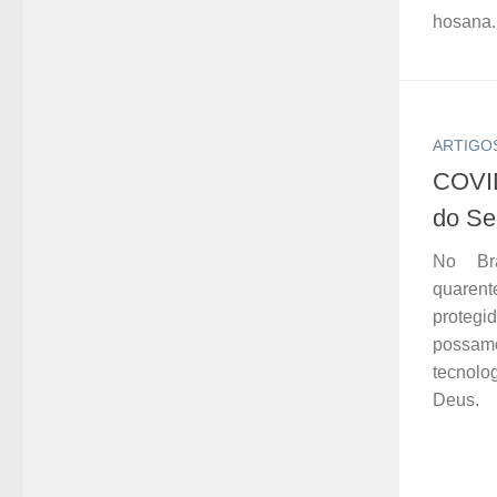
hosana.
ARTIGO
COVID
do Se
No Br
quaren
protegi
possa
tecnolo
Deus.