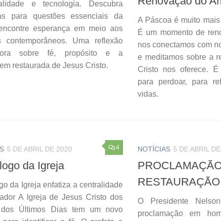
Renovação do A
ualidade e tecnologia. Descubra
tas para questões essenciais da
A Páscoa é muito mais 
 encontre esperança em meio aos
É um momento de reno
s contemporâneos. Uma reflexão
nos conectamos com nos
adora sobre fé, propósito e a
e meditamos sobre a 
m restaurada de Jesus Cristo.
Cristo nos oferece. 
para perdoar, para ref
vidas.
4
S
5 DE ABRIL DE 2020
NOTÍCIAS
5 DE ABRIL DE
logo da Igreja
PROCLAM
RESTAURAÇÃO
o da Igreja enfatiza a centralidade
ador A Igreja de Jesus Cristo dos
O Presidente Nelso
 dos Últimos Dias tem um novo
proclamação em ho