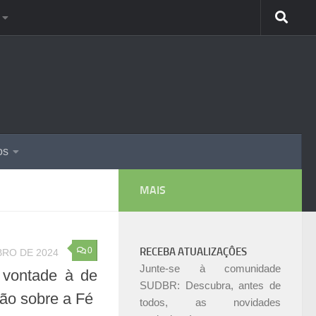
os
MAIS
0
RECEBA ATUALIZAÇÔES
RO DE 2024
Junte-se à comunidade
 vontade à de
SUDBR: Descubra, antes de
ão sobre a Fé
todos, as novidades