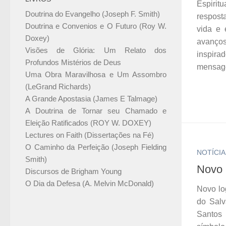
Espirit
Doutrina do Evangelho (Joseph F. Smith)
respos
Doutrina e Convenios e O Futuro (Roy W.
vida e
Doxey)
avanço
Visões de Glória: Um Relato dos
inspir
Profundos Mistérios de Deus
mensage
Uma Obra Maravilhosa e Um Assombro
(LeGrand Richards)
A Grande Apostasia (James E Talmage)
A Doutrina de Tornar seu Chamado e
Eleição Ratificados (ROY W. DOXEY)
Lectures on Faith (Dissertações na Fé)
O Caminho da Perfeição (Joseph Fielding
NOTÍCIA
Smith)
Novo 
Discursos de Brigham Young
O Dia da Defesa (A. Melvin McDonald)
Novo log
do Salv
Santos