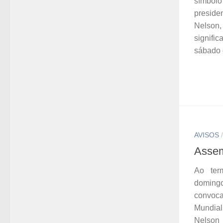
símbolo
presid
Nelso
signifi
sábado d
AVISOS
Assem
Ao ter
doming
convo
Mundial
Nelson