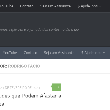
YouTube
Contato
Seja um Assinante
$ Ajude-nos
as, reflexões e a jornada dos santos no dia a dia.
YouTube
Contato
Seja um Assinante
$ Ajude-nos
OR:
RODRIGO FACIO
2
21 DE FEVEREIRO DE 2021
tudes que Podem Afastar a
za