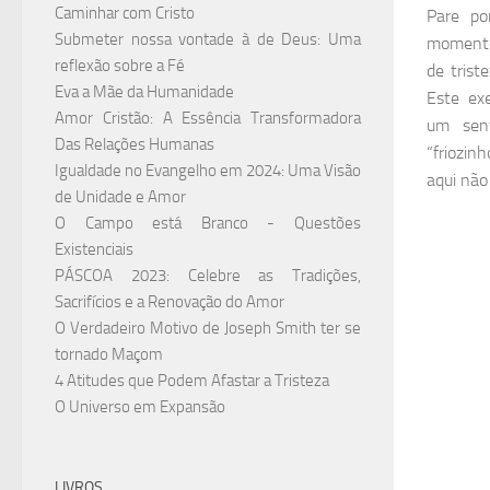
Caminhar com Cristo
Pare po
Submeter nossa vontade à de Deus: Uma
momento
reflexão sobre a Fé
de trist
Eva a Mãe da Humanidade
Este ex
Amor Cristão: A Essência Transformadora
um sen
Das Relações Humanas
“friozi
Igualdade no Evangelho em 2024: Uma Visão
aqui não 
de Unidade e Amor
O Campo está Branco - Questões
Existenciais
PÁSCOA 2023: Celebre as Tradições,
Sacrifícios e a Renovação do Amor
O Verdadeiro Motivo de Joseph Smith ter se
tornado Maçom
4 Atitudes que Podem Afastar a Tristeza
O Universo em Expansão
LIVROS