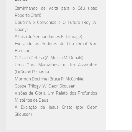
Caminhando de Volta para o Céu (Joao
Roberto Grahl)
Doutrina e Convenios e O Futuro (Roy W.
Doxey)
A Casa do Senhor (James E. Talmage)
Evocando os Poderes do Céu (Grant Von
Harrison)
O Dia da Defesa (A. Melvin McDonald)
Uma Obra Maravilhosa e Um Assombro
(LeGrand Richards)
Mormon Doctrine (Bruce R. McConkie)
Gospel Trilogy (W. Cleon Skousen)
Visões de Glória: Um Relato dos Profundos
Mistérios de Deus
A Expiação de Jesus Cristo (por Cleon
Skousen)