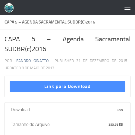
Skip to content
CAPA 5 – AGENDA SACRAMENTAL SUDBR(C)2016
CAPA 5 – Agenda Sacramental
SUDBR(c)2016
POR
LEANDRO GINATTO
· PUBLISHED
31 DE DEZEMBRO DE 2015
·
UPDATED
8 DE MAIO DE 2017
Link para Download
Download
895
Tamanho do Arquivo
353.53 KB