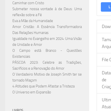
Caminhar com Cristo
L
Submeter nossa vontade à de Deus: Uma
reflexão sobre a Fé
Eva a Mãe da Humanidade
Dow
Amor Cristão: A Essência Transformadora
Das Relações Humanas
Igualdade no Evangelho em 2024: Uma Visão
Ta
de Unidade e Amor
Arqu
O Campo está Branco - Questões
Existenciais
File 
PÁSCOA 2023: Celebre as Tradições,
Sacrifícios e a Renovação do Amor
Data
O Verdadeiro Motivo de Joseph Smith ter se
de
tornado Maçom
4 Atitudes que Podem Afastar a Tristeza
Cria
O Universo em Expansão
Ulti
Atua
LIVROS