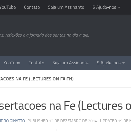
YouTube
Contato
Seja um Assinante
$ Ajude-nos
 reflexões e a jornada dos santos no dia a dia.
YouTube
Contato
Seja um Assinante
$ Ajude-nos
ACOES NA FE (LECTURES ON FAITH)
sertacoes na Fe (Lectures o
NDRO GINATTO
· PUBLISHED
12 DE DEZEMBRO DE 2014
· UPDATED
19 DE