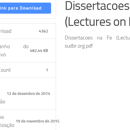
Dissertacoe
ink para Download
(Lectures on 
nload
4362
Dissertacoes na Fe (Lect
sudbr.org.pdf
manho do
482.44 KB
ivo
Count
1
12 de dezembro de 2014
ção
ma
19 de novembro de 2015
lização