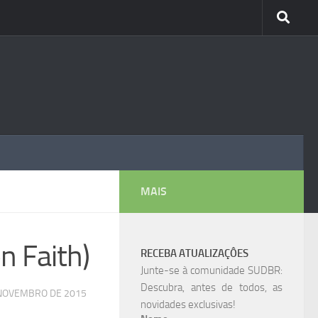
MAIS
n Faith)
RECEBA ATUALIZAÇÔES
Junte-se à comunidade SUDBR:
Descubra, antes de todos, as
 NOVEMBRO DE 2015
novidades exclusivas!