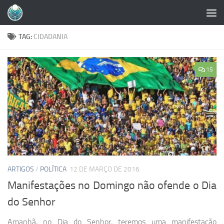
Skip to content
TAG:
CIDADANIA
15
ARTIGOS
/
POLÍTICA
12 DE MARÇO DE 2016
Manifestações no Domingo não ofende o Dia
do Senhor
Amanhã, no Dia do Senhor, teremos uma manifestação