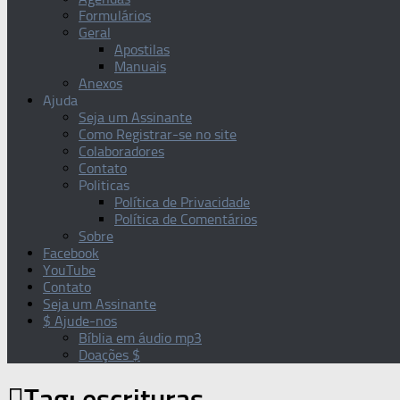
Formulários
Geral
Apostilas
Manuais
Anexos
Ajuda
Seja um Assinante
Como Registrar-se no site
Colaboradores
Contato
Politicas
Política de Privacidade
Política de Comentários
Sobre
Facebook
YouTube
Contato
Seja um Assinante
$ Ajude-nos
Bíblia em áudio mp3
Doações $
Tag:
escrituras