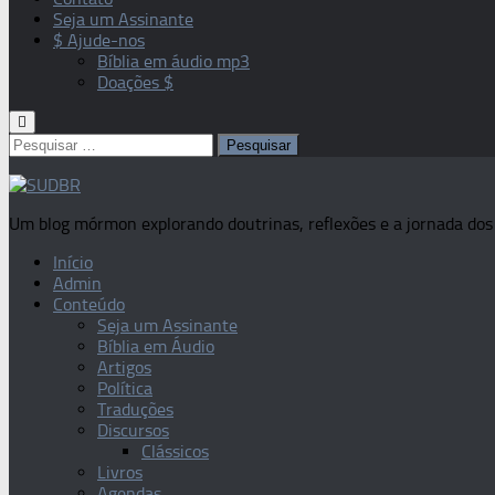
Seja um Assinante
$ Ajude-nos
Bíblia em áudio mp3
Doações $
Pesquisar
por:
Um blog mórmon explorando doutrinas, reflexões e a jornada dos 
Início
Admin
Conteúdo
Seja um Assinante
Bíblia em Áudio
Artigos
Política
Traduções
Discursos
Clássicos
Livros
Agendas