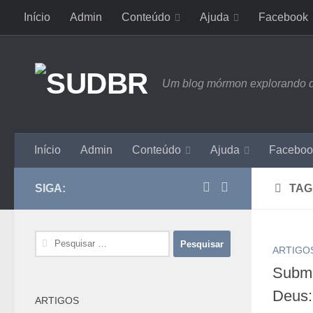
Início
Admin
Conteúdo
Ajuda
Facebook
Skip to content
Um blog mórmon explorando dou
Início
Admin
Conteúdo
Ajuda
Faceboo
SIGA:
TAG
Pesquisar
ARTIGO
por:
Subme
Deus:
ARTIGOS