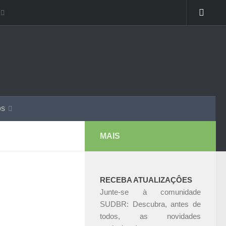
os
MAIS
RECEBA ATUALIZAÇÔES
Junte-se à comunidade
SUDBR: Descubra, antes de
todos, as novidades