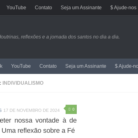
YouTube
Contato
Seja um Assinante
$ Ajude-nos
trinas, reflexões e a jornada dos santos no dia a dia.
k
YouTube
Contato
Seja um Assinante
$ Ajude-n
:
INDIVIDUALISMO
0
S
17 DE NOVEMBRO DE 2024
ter nossa vontade à de
 Uma reflexão sobre a Fé