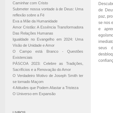
Caminhar com Cristo
Descub
Submeter nossa vontade à de Deus: Uma
de Deu
reflexão sobre a Fé
paz, pro
Eva a Mãe da Humanidade
se nos 
Amor Cristão: A Essência Transformadora
e apre
Das Relações Humanas
egoís
Igualdade no Evangelho em 2024: Uma
imediat
Visão de Unidade e Amor
seus d
O Campo está Branco - Questões
desblo
Existenciais
confian
PÁSCOA 2023: Celebre as Tradições,
Sacrifícios e a Renovação do Amor
O Verdadeiro Motivo de Joseph Smith ter
se tornado Maçom
4 Atitudes que Podem Afastar a Tristeza
O Universo em Expansão
LIVROS