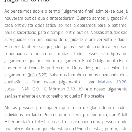
Ao pensarmos sobre o termo “julgamento final” admite-se que já
houveram outros que o antecederam. Quando somos julgados? A
cada entrevista eclesiástica, ao nos preparamos para o batismo,
para o sacerdócio, para o templo, entre outros. Nossas atitudes são
averiguadas sob um padrão de dignidade e um veredito é dado.
Homens também são julgados pelos seus atos contra a lei e são
condenados à prisão ou multas. Todos esses são tipos de
julgamentos que precedem o Julgamento Final. O Julgamento Final
somente à Deidade pertence, e Deus designou ao Filho tal
julgamento (
João 5:22
). Sabemos também que os doze apóstolos
auxiliarão o Filho nesse julgamento (ver
Mateus 19:28
;
Lucas
;
1 Néfi 12:9–10
;
Mórmon 3:18–19
), e o nosso julgamento
será semelhante a um conselho no qual o Filho preside.
Muitas pessoas pressupõem qual reino de glória determinados
indivíduos herdarão. Por costume dizem, por exemplo, que Adolf
Hitler herdará o Telestial ou as Trevas e quando uma pessoa muito
boa falece afirmam que ela estará no Reino Celestial; porém, este