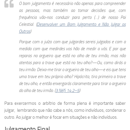
O bom julgamento é necessário não apenas para compreender
as pessoas, mas também ao tomar decisões que, com
frequência vão-nos conduzir para perto (…) de nosso Pai
Celestial. (
Desenvolver um Bom Julgamento e Não Julgar os
Outros
)
Porque com o juízo com que julgardes sereis julgados e com a
medida com que medirdes vos hão de medir a vós. E por que
reparas no argueiro que está no olho de teu irmão, mas não
atentas para a trave que está no teu olho?—Ou, como dirás a
teu irmão: Deixa-me tirar o argueiro de teu olho—e eis que tens
uma trave em teu próprio olho? Hipócrita, tira primeiro a trave
de teu olho; e então enxergarás claramente para tirar o argueiro
do olho de teu irmão. (
3 Néfi 14:2–5
)
Para exercermos o arbítrio de forma plena é importante saber
julgar, lembrando que não cabe a nós, como indivíduos, condenar o
outro. Ao julgar o melhor é focar em situações e não indivíduos.
Julgamento Final