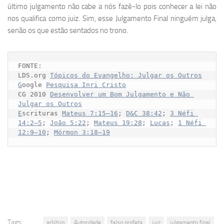
último julgamento não cabe a nós fazê-lo pois conhecer a lei não
nos qualifica como juiz. Sim, esse Julgamento Final ninguém julga,
senão os que estão sentados no trono.
FONTE:

LDS.org 
Tópicos do Evangelho: Julgar os Outros

G
oogle 
CG 2010 
Desenvolver um Bom Julgamento e Não 
Julgar os Outros

E
scrituras 
Mateus 7:15–16
; 
D&C 38:42
; 
3 Néfi 
14:2–5
; 
João 5:22
; 
Mateus 19:28
; 
Lucas
; 
1 Néfi 
12:9–10
; 
Mórmon 3:18–19
Tags:
arbítrio
Autoridade
falso profeta
juiz
julgamento final