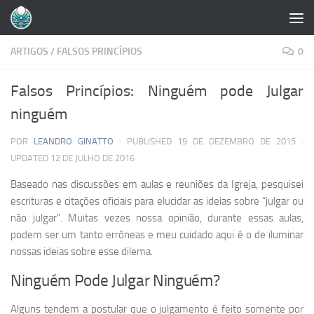
Skip to content
ARTIGOS
/
FALSOS PRINCÍPIOS
0
Falsos Princípios: Ninguém pode Julgar
ninguém
POR
LEANDRO GINATTO
· PUBLISHED
19 DE DEZEMBRO DE 2015
·
UPDATED
12 DE JULHO DE 2016
Baseado nas discussões em aulas e reuniões da Igreja, pesquisei
escrituras e citações oficiais para elucidar as ideias sobre “julgar ou
não julgar”. Muitas vezes nossa opinião, durante essas aulas,
podem ser um tanto errôneas e meu cuidado aqui é o de iluminar
nossas ideias sobre esse dilema.
Ninguém Pode Julgar Ninguém?
Alguns tendem a postular que o julgamento é feito somente por