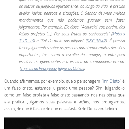
os outros ou julgá-los injustamente, ao longo da vida, é preciso
avaliar ideias, pessoas e situações. O Senhor deu-nos muitos
mandamentos que não podemos guardar sem fazer
julgamentos. Por exemplo, Ele disse: “Acautelai-vos, porém, dos
falsos profetas (…). Por seus frutos os conhecereis” (
Mateus
7:15–16
) e “Saí do meio dos iníquos” (
D&C 38:42
). É preciso
fazer julgamentos sobre as pessoas para tomar muitas decisões
importantes, tais como a escolha dos amigos, o voto para
escolher os governantes e a escolha do companheiro eterno.
(
Tópicos do Evangelho: Julgar os Outros
)
Quando afirmamos, por exemplo, que o personagem “
Inri Cristo
” é
um falso cristo, estamos julgando uma pessoa? Sim, julgando-o
como um falso profeta e falso cristo baseando-nos nas obras que
ele pratica. Julgamos suas palavras e ações, nos protegemos,
assim, do que é falso e do que nos afastará do Deus verdadeiro.