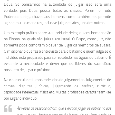
Deus. Se pensarmos na autoridade de julgar isso será uma
verdade, pois Deus possui todas as chaves. Porém, o Todo
Poderoso delega chaves aos homens, como também nos permite
agir de muitas maneiras, inclusive julgar os atos, uns dos outros.
Um exemplo prático sobre a autoridade delegada aos homens são
os Bispos, os quais são Juízes em Israel. O Bispo, como Juiz, não
somente pode como tem o dever de julgar os membros de sua ala.
O missionário que faz a entrevista para o batismo é quem julga se o
indivíduo está preparado para ser recebido nas águas do batismo. É
evidente a necessidade e dever que os líderes do sacerdócio
possuem de julgar o próximo.
Na vida secular estamos rodeados de julgamentos. Julgamentos de
crimes, disputas jurídicas, julgamento de caráter, currículo,
capacidade intelectual, física etc. Muitas profissões caracterizam-se
por julgar o indivíduo.
Às vezes as pessoas acham que é errado julgar os outros no que
quer que seja. Embora seja verdade que não se deve condenar