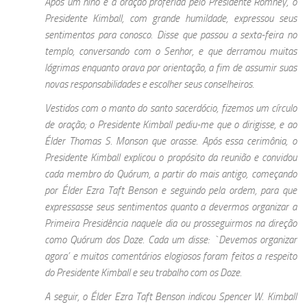
Após um hino e a oração proferida pelo Presidente Romney, o
Presidente Kimball, com grande humildade, expressou seus
sentimentos para conosco. Disse que passou a sexta-feira no
templo, conversando com o Senhor, e que derramou muitas
lágrimas enquanto orava por orientação, a fim de assumir suas
novas responsabilidades e escolher seus conselheiros.
Vestidos com o manto do santo sacerdócio, fizemos um círculo
de oração; o Presidente Kimball pediu-me que o dirigisse, e ao
Élder Thomas S. Monson que orasse. Após essa cerimônia, o
Presidente Kimball explicou o propósito da reunião e convidou
cada membro do Quórum, a partir do mais antigo, começando
por Élder Ezra Taft Benson e seguindo pela ordem, para que
expressasse seus sentimentos quanto a devermos organizar a
Primeira Presidência naquele dia ou prosseguirmos na direção
como Quórum dos Doze. Cada um disse: `Devemos organizar
agora’ e muitos comentários elogiosos foram feitos a respeito
do Presidente Kimball e seu trabalho com os Doze.
A seguir, o Élder Ezra Taft Benson indicou Spencer W. Kimball