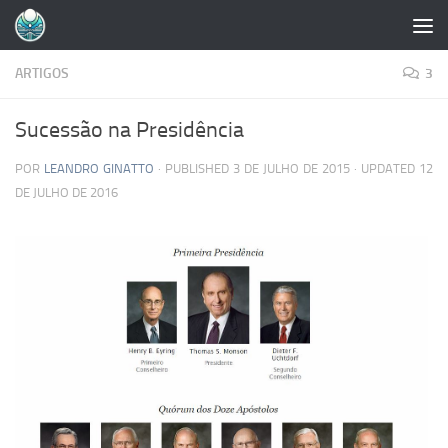
Skip to content
ARTIGOS
3
Sucessão na Presidência
POR
LEANDRO GINATTO
· PUBLISHED
3 DE JULHO DE 2015
· UPDATED
12
DE JULHO DE 2016