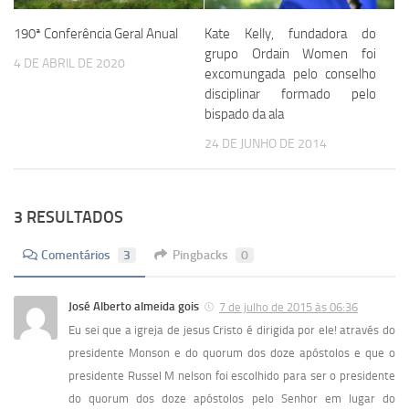
190ª Conferência Geral Anual
Kate Kelly, fundadora do
grupo Ordain Women foi
4 DE ABRIL DE 2020
excomungada pelo conselho
disciplinar formado pelo
bispado da ala
24 DE JUNHO DE 2014
3 RESULTADOS
Comentários
3
Pingbacks
0
José Alberto almeida gois
7 de julho de 2015 às 06:36
Eu sei que a igreja de jesus Cristo é dirigida por ele! através do
presidente Monson e do quorum dos doze apóstolos e que o
presidente Russel M nelson foi escolhido para ser o presidente
do quorum dos doze apóstolos pelo Senhor em lugar do