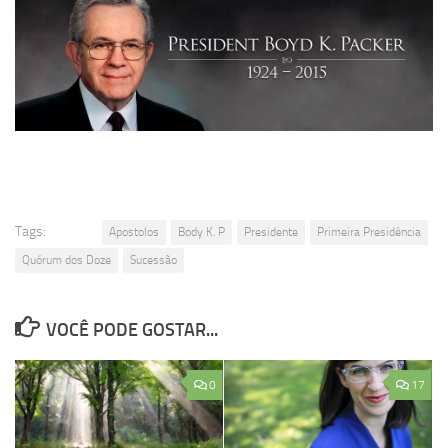
Tags:
Apostolos
Body K. P
Presidente
Primeira Presidência
Quórum dos Doze
Sucessão
VOCÊ PODE GOSTAR...
0
17