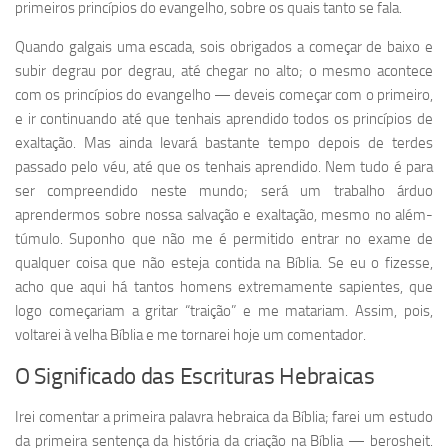
primeiros princípios do evangelho, sobre os quais tanto se fala.
Quando galgais uma escada, sois obrigados a começar de baixo e
subir degrau por degrau, até chegar no alto; o mesmo acontece
com os princípios do evangelho — deveis começar com o primeiro,
e ir continuando até que tenhais aprendido todos os princípios de
exaltação. Mas ainda levará bastante tempo depois de terdes
passado pelo véu, até que os tenhais aprendido. Nem tudo é para
ser compreendido neste mundo; será um trabalho árduo
aprendermos sobre nossa salvação e exaltação, mesmo no além-
túmulo. Suponho que não me é permitido entrar no exame de
qualquer coisa que não esteja contida na Bíblia. Se eu o fizesse,
acho que aqui há tantos homens extremamente sapientes, que
logo começariam a gritar “traição” e me matariam. Assim, pois,
voltarei à velha Bíblia e me tornarei hoje um comentador.
O Significado das Escrituras Hebraicas
Irei comentar a primeira palavra hebraica da Bíblia; farei um estudo
da primeira sentença da história da criação na Bíblia — berosheit.