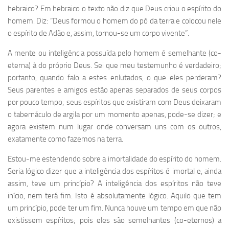
hebraico? Em hebraico o texto não diz que Deus criou o espírito do
homem. Diz: “Deus formou o homem do pó da terra e colocou nele
o espírito de Adão e, assim, tornou-se um corpo vivente”.
A mente ou inteligência possuída pelo homem é semelhante (co-
eterna) à do próprio Deus. Sei que meu testemunho é verdadeiro;
portanto, quando falo a estes enlutados, o que eles perderam?
Seus parentes e amigos estão apenas separados de seus corpos
por pouco tempo; seus espíritos que existiram com Deus deixaram
o tabernáculo de argila por um momento apenas, pode-se dizer; e
agora existem num lugar onde conversam uns com os outros,
exatamente como fazemos na terra.
Estou-me estendendo sobre a imortalidade do espírito do homem.
Seria lógico dizer que a inteligência dos espíritos é imortal e, ainda
assim, teve um princípio? A inteligência dos espíritos não teve
início, nem terá fim. Isto é absolutamente lógico. Aquilo que tem
um princípio, pode ter um fim. Nunca houve um tempo em que não
existissem espíritos; pois eles são semelhantes (co-eternos) a