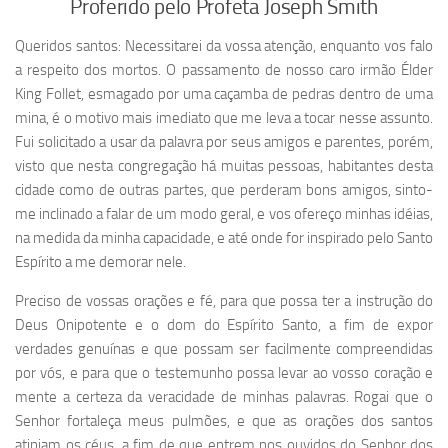
Proferido pelo Profeta Joseph Smith
Queridos santos: Necessitarei da vossa atenção, enquanto vos falo
a respeito dos mortos. O passamento de nosso caro irmão Élder
King Follet, esmagado por uma caçamba de pedras dentro de uma
mina, é o motivo mais imediato que me leva a tocar nesse assunto.
Fui solicitado a usar da palavra por seus amigos e parentes, porém,
visto que nesta congregação há muitas pessoas, habitantes desta
cidade como de outras partes, que perderam bons amigos, sinto-
me inclinado a falar de um modo geral, e vos ofereço minhas idéias,
na medida da minha capacidade, e até onde for inspirado pelo Santo
Espírito a me demorar nele.
Preciso de vossas orações e fé, para que possa ter a instrução do
Deus Onipotente e o dom do Espírito Santo, a fim de expor
verdades genuínas e que possam ser facilmente compreendidas
por vós, e para que o testemunho possa levar ao vosso coração e
mente a certeza da veracidade de minhas palavras. Rogai que o
Senhor fortaleça meus pulmões, e que as orações dos santos
atinjam os céus, a fim de que entrem nos ouvidos do Senhor dos