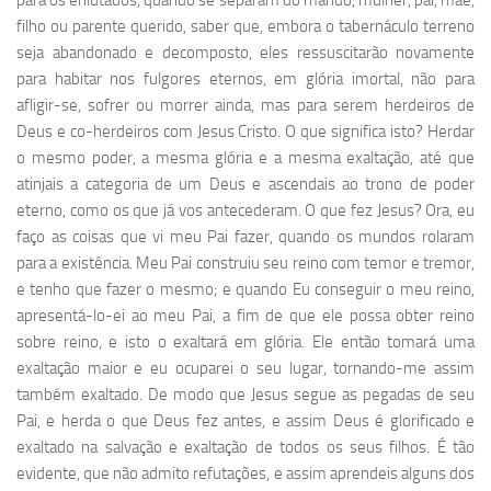
para os enlutados, quando se separam do marido, mulher, pai, mãe,
filho ou parente querido, saber que, embora o tabernáculo terreno
seja abandonado e decomposto, eles ressuscitarão novamente
para habitar nos fulgores eternos, em glória imortal, não para
afligir-se, sofrer ou morrer ainda, mas para serem herdeiros de
Deus e co-herdeiros com Jesus Cristo. O que significa isto? Herdar
o mesmo poder, a mesma glória e a mesma exaltação, até que
atinjais a categoria de um Deus e ascendais ao trono de poder
eterno, como os que já vos antecederam. O que fez Jesus? Ora, eu
faço as coisas que vi meu Pai fazer, quando os mundos rolaram
para a existência. Meu Pai construiu seu reino com temor e tremor,
e tenho que fazer o mesmo; e quando Eu conseguir o meu reino,
apresentá-lo-ei ao meu Pai, a fim de que ele possa obter reino
sobre reino, e isto o exaltará em glória. Ele então tomará uma
exaltação maior e eu ocuparei o seu lugar, tornando-me assim
também exaltado. De modo que Jesus segue as pegadas de seu
Pai, e herda o que Deus fez antes, e assim Deus é glorificado e
exaltado na salvação e exaltação de todos os seus filhos. É tão
evidente, que não admito refutações, e assim aprendeis alguns dos