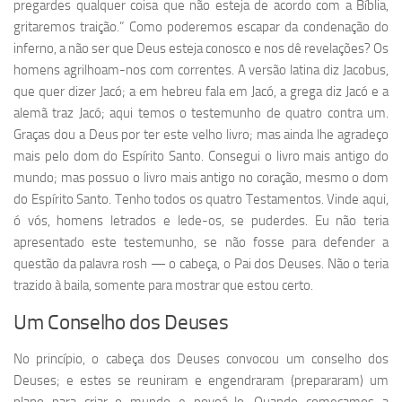
pregardes qualquer coisa que não esteja de acordo com a Bíblia,
gritaremos traição.” Como poderemos escapar da condenação do
inferno, a não ser que Deus esteja conosco e nos dê revelações? Os
homens agrilhoam-nos com correntes. A versão latina diz Jacobus,
que quer dizer Jacó; a em hebreu fala em Jacó, a grega diz Jacó e a
alemã traz Jacó; aqui temos o testemunho de quatro contra um.
Graças dou a Deus por ter este velho livro; mas ainda lhe agradeço
mais pelo dom do Espírito Santo. Consegui o livro mais antigo do
mundo; mas possuo o livro mais antigo no coração, mesmo o dom
do Espírito Santo. Tenho todos os quatro Testamentos. Vinde aqui,
ó vós, homens letrados e lede-os, se puderdes. Eu não teria
apresentado este testemunho, se não fosse para defender a
questão da palavra rosh — o cabeça, o Pai dos Deuses. Não o teria
trazido à baila, somente para mostrar que estou certo.
Um Conselho dos Deuses
No princípio, o cabeça dos Deuses convocou um conselho dos
Deuses; e estes se reuniram e engendraram (prepararam) um