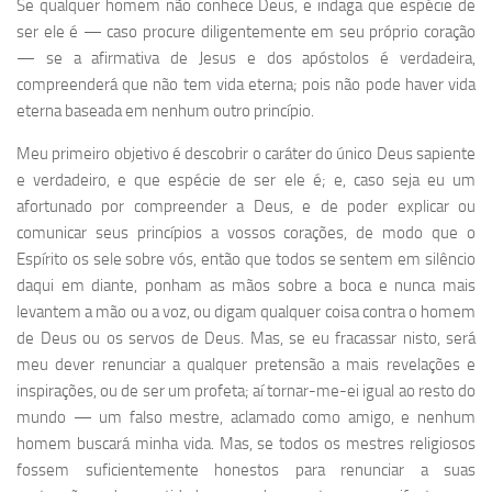
Se qualquer homem não conhece Deus, e indaga que espécie de
ser ele é — caso procure diligentemente em seu próprio coração
— se a afirmativa de Jesus e dos apóstolos é verdadeira,
compreenderá que não tem vida eterna; pois não pode haver vida
eterna baseada em nenhum outro princípio.
Meu primeiro objetivo é descobrir o caráter do único Deus sapiente
e verdadeiro, e que espécie de ser ele é; e, caso seja eu um
afortunado por compreender a Deus, e de poder explicar ou
comunicar seus princípios a vossos corações, de modo que o
Espírito os sele sobre vós, então que todos se sentem em silêncio
daqui em diante, ponham as mãos sobre a boca e nunca mais
levantem a mão ou a voz, ou digam qualquer coisa contra o homem
de Deus ou os servos de Deus. Mas, se eu fracassar nisto, será
meu dever renunciar a qualquer pretensão a mais revelações e
inspirações, ou de ser um profeta; aí tornar-me-ei igual ao resto do
mundo — um falso mestre, aclamado como amigo, e nenhum
homem buscará minha vida. Mas, se todos os mestres religiosos
fossem suficientemente honestos para renunciar a suas