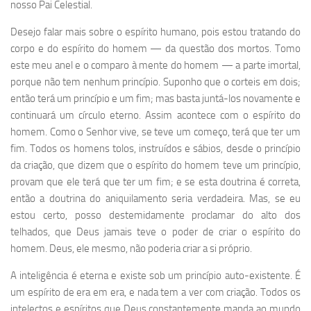
nosso Pai Celestial.
Desejo falar mais sobre o espírito humano, pois estou tratando do
corpo e do espírito do homem — da questão dos mortos. Tomo
este meu anel e o comparo à mente do homem — a parte imortal,
porque não tem nenhum princípio. Suponho que o corteis em dois;
então terá um princípio e um fim; mas basta juntá-los novamente e
continuará um círculo eterno. Assim acontece com o espírito do
homem. Como o Senhor vive, se teve um começo, terá que ter um
fim. Todos os homens tolos, instruídos e sábios, desde o princípio
da criação, que dizem que o espírito do homem teve um princípio,
provam que ele terá que ter um fim; e se esta doutrina é correta,
então a doutrina do aniquilamento seria verdadeira. Mas, se eu
estou certo, posso destemidamente proclamar do alto dos
telhados, que Deus jamais teve o poder de criar o espírito do
homem. Deus, ele mesmo, não poderia criar a si próprio.
A inteligência é eterna e existe sob um princípio auto-existente. É
um espírito de era em era, e nada tem a ver com criação. Todos os
intelectos e espíritos que Deus constantemente manda ao mundo