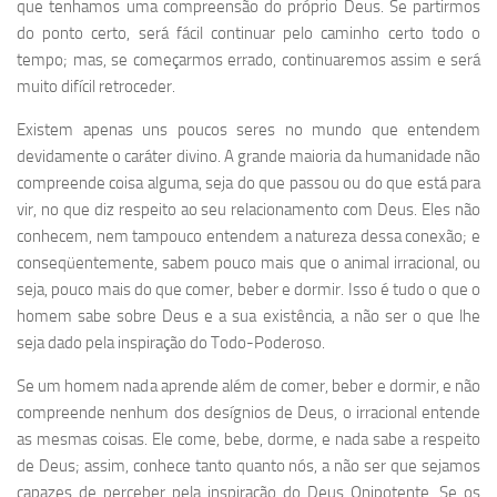
que tenhamos uma compreensão do próprio Deus. Se partirmos
do ponto certo, será fácil continuar pelo caminho certo todo o
tempo; mas, se começarmos errado, continuaremos assim e será
muito difícil retroceder.
Existem apenas uns poucos seres no mundo que entendem
devidamente o caráter divino. A grande maioria da humanidade não
compreende coisa alguma, seja do que passou ou do que está para
vir, no que diz respeito ao seu relacionamento com Deus. Eles não
conhecem, nem tampouco entendem a natureza dessa conexão; e
conseqüentemente, sabem pouco mais que o animal irracional, ou
seja, pouco mais do que comer, beber e dormir. Isso é tudo o que o
homem sabe sobre Deus e a sua existência, a não ser o que lhe
seja dado pela inspiração do Todo-Poderoso.
Se um homem nada aprende além de comer, beber e dormir, e não
compreende nenhum dos desígnios de Deus, o irracional entende
as mesmas coisas. Ele come, bebe, dorme, e nada sabe a respeito
de Deus; assim, conhece tanto quanto nós, a não ser que sejamos
capazes de perceber pela inspiração do Deus Onipotente. Se os