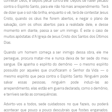
conhecer Deus, e depois pecar contra ele. Depois de haver pecado
contra o Espírito Santo, para ele não há mais arrependimento. Terá
de dizer que o sol não brilha, enquanto o vê; terá de contestar Jesus
Cristo, quando os céus lhe forem abertos, e negar o plano de
salvação, com os olhos abertos para a realidade dele; e desse
momento em diante, passa a ser um inimigo. É este o caso de
muitos apóstatas d’A Igreja de Jesus Cristo dos Santos dos Últimos
Dias.
Quando um homem começa a ser inimigo dessa obra, ele me
persegue, procura matar-me e nunca deixa de ter sede do meu
sangue. Ele apanha o espírito do demônio — o mesmo espírito
possuído por aqueles que crucificaram o Senhor da Vida — o
mesmo espírito que peca contra o Espírito Santo. Ninguém pode
salvar essas pessoas; ninguém pode induzi-las ao
arrependimento; elas estão em guerra declarada, como o demônio,
e terríveis serão as conseqüências.
Advirto-vos a todos, sede cuidadosos no que fazeis, ou poderá
acontecer que pouco a pouco descubrais que fostes enganados.