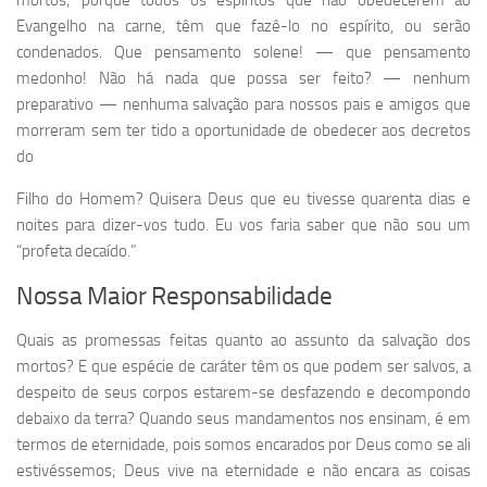
mortos; porque todos os espíritos que não obedecerem ao
Evangelho na carne, têm que fazê-lo no espírito, ou serão
condenados. Que pensamento solene! — que pensamento
medonho! Não há nada que possa ser feito? — nenhum
preparativo — nenhuma salvação para nossos pais e amigos que
morreram sem ter tido a oportunidade de obedecer aos decretos
do
Filho do Homem? Quisera Deus que eu tivesse quarenta dias e
noites para dizer-vos tudo. Eu vos faria saber que não sou um
“profeta decaído.”
Nossa Maior Responsabilidade
Quais as promessas feitas quanto ao assunto da salvação dos
mortos? E que espécie de caráter têm os que podem ser salvos, a
despeito de seus corpos estarem-se desfazendo e decompondo
debaixo da terra? Quando seus mandamentos nos ensinam, é em
termos de eternidade, pois somos encarados por Deus como se ali
estivéssemos; Deus vive na eternidade e não encara as coisas