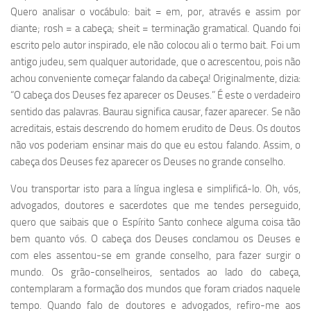
Quero analisar o vocábulo: bait = em, por, através e assim por
diante; rosh = a cabeça; sheit = terminação gramatical. Quando foi
escrito pelo autor inspirado, ele não colocou ali o termo bait. Foi um
antigo judeu, sem qualquer autoridade, que o acrescentou, pois não
achou conveniente começar falando da cabeça! Originalmente, dizia:
“O cabeça dos Deuses fez aparecer os Deuses.” É este o verdadeiro
sentido das palavras. Baurau significa causar, fazer aparecer. Se não
acreditais, estais descrendo do homem erudito de Deus. Os doutos
não vos poderiam ensinar mais do que eu estou falando. Assim, o
cabeça dos Deuses fez aparecer os Deuses no grande conselho.
Vou transportar isto para a língua inglesa e simplificá-lo. Oh, vós,
advogados, doutores e sacerdotes que me tendes perseguido,
quero que saibais que o Espírito Santo conhece alguma coisa tão
bem quanto vós. O cabeça dos Deuses conclamou os Deuses e
com eles assentou-se em grande conselho, para fazer surgir o
mundo. Os grão-conselheiros, sentados ao lado do cabeça,
contemplaram a formação dos mundos que foram criados naquele
tempo. Quando falo de doutores e advogados, refiro-me aos