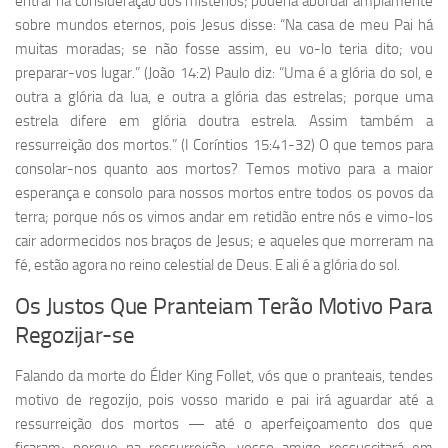
entrar na consideração dos mistérios; poderia abordar amplamente
sobre mundos eternos, pois Jesus disse: “Na casa de meu Pai há
muitas moradas; se não fosse assim, eu vo-lo teria dito; vou
preparar-vos lugar.” (João 14:2) Paulo diz: “Uma é a glória do sol, e
outra a glória da lua, e outra a glória das estrelas; porque uma
estrela difere em glória doutra estrela. Assim também a
ressurreição dos mortos.” (I Coríntios 15:41-32) O que temos para
consolar-nos quanto aos mortos? Temos motivo para a maior
esperança e consolo para nossos mortos entre todos os povos da
terra; porque nós os vimos andar em retidão entre nós e vimo-los
cair adormecidos nos braços de Jesus; e aqueles que morreram na
fé, estão agora no reino celestial de Deus. E ali é a glória do sol.
Os Justos Que Pranteiam Terão Motivo Para
Regozijar-se
Falando da morte do Élder King Follet, vós que o pranteais, tendes
motivo de regozijo, pois vosso marido e pai irá aguardar até a
ressurreição dos mortos — até o aperfeiçoamento dos que