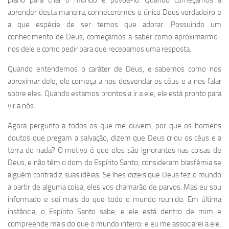
plano para criar o mundo e povoá-lo. Quando começamos a
aprender desta maneira, conheceremos o único Deus verdadeiro e
a que espécie de ser temos que adorar. Possuindo um
conhecimento de Deus, começamos a saber como aproximarmo-
nos dele e como pedir para que recebamos uma resposta.
Quando entendemos o caráter de Deus, e sabemos como nos
aproximar dele, ele começa a nos desvendar os céus e a nos falar
sobre eles. Quando estamos prontos a ir a ele, ele está pronto para
vir a nós.
Agora pergunto a todos os que me ouvem, por que os homens
doutos que pregam a salvação, dizem que Deus criou os céus e a
terra do nada? O motivo é que eles são ignorantes nas coisas de
Deus, e não têm o dom do Espírito Santo; consideram blasfêmia se
alguém contradiz suas idéias. Se lhes dizeis que Deus fez o mundo
a partir de alguma coisa, eles vos chamarão de parvos. Mas eu sou
informado e sei mais do que todo o mundo reunido. Em última
instância, o Espírito Santo sabe, e ele está dentro de mim e
compreende mais do que o mundo inteiro; e eu me associarei a ele.