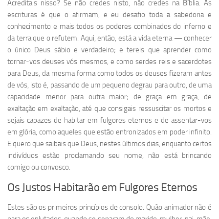
Acreditais nisso? Se não credes nisto, não credes na Bíblia. As
escrituras é que o afirmam, e eu desafio toda a sabedoria e
conhecimento e mais todos os poderes combinados do inferno e
da terra que o refutem. Aqui, então, está a vida eterna — conhecer
o único Deus sábio e verdadeiro; e tereis que aprender como
tornar-vos deuses vós mesmos, e como serdes reis e sacerdotes
para Deus, da mesma forma como todos os deuses fizeram antes
de vós, isto é, passando de um pequeno degrau para outro, de uma
capacidade menor para outra maior; de graça em graça, de
exaltação em exaltação, até que consigais ressuscitar os mortos e
sejais capazes de habitar em fulgores eternos e de assentar-vos
em glória, como aqueles que estão entronizados em poder infinito.
E quero que saibais que Deus, nestes últimos dias, enquanto certos
indivíduos estão proclamando seu nome, não está brincando
comigo ou convosco.
Os Justos Habitarão em Fulgores Eternos
Estes são os primeiros princípios de consolo. Quão animador não é