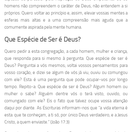
homens não compreendem o caráter de Deus, não entendem a si
próprios. Quero voltar ao princípio e, assim, elevar vossas mentes a
esferas mais altas e a uma compreensão mais aguda que a
comumente aspirada pela mente humana.
Que Espécie de Ser é Deus?
Quero pedir a esta congregação, a cada homem, mulher e criança,
que responda para si mesmo à pergunta: Que espécie de ser é
Deus? Perguntai a vós mesmos; voltai vossos pensamentos para
vosso coração, e dizei se algum de vós já viu, ouviu ou comungou
com ele? Esta é uma pergunta que pode ocupar-vos por longo
tempo. Repito-a: Que espécie de ser é Deus? Algum homem ou
mulher o sabe? Alguém dentre vós o terá visto, ouvido, ou
comungado com ele? Eis o fato que talvez ocupe vossa atenção
daqui por diante. As Escrituras informam-nos que “a vida eterna é
esta: que te conheçam, a ti só, por único Deus verdadeiro, e a Jesus
Cristo, a quem enviaste.” (João 17:3)