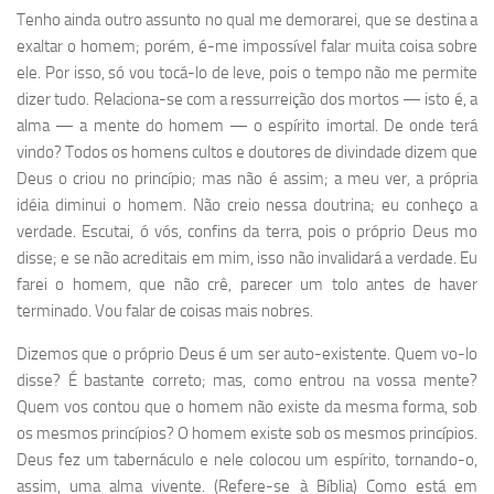
Tenho ainda outro assunto no qual me demorarei, que se destina a
exaltar o homem; porém, é-me impossível falar muita coisa sobre
ele. Por isso, só vou tocá-lo de leve, pois o tempo não me permite
dizer tudo. Relaciona-se com a ressurreição dos mortos — isto é, a
alma — a mente do homem — o espírito imortal. De onde terá
vindo? Todos os homens cultos e doutores de divindade dizem que
Deus o criou no princípio; mas não é assim; a meu ver, a própria
idéia diminui o homem. Não creio nessa doutrina; eu conheço a
verdade. Escutai, ó vós, confins da terra, pois o próprio Deus mo
disse; e se não acreditais em mim, isso não invalidará a verdade. Eu
farei o homem, que não crê, parecer um tolo antes de haver
terminado. Vou falar de coisas mais nobres.
Dizemos que o próprio Deus é um ser auto-existente. Quem vo-lo
disse? É bastante correto; mas, como entrou na vossa mente?
Quem vos contou que o homem não existe da mesma forma, sob
os mesmos princípios? O homem existe sob os mesmos princípios.
Deus fez um tabernáculo e nele colocou um espírito, tornando-o,
assim, uma alma vivente. (Refere-se à Bíblia) Como está em