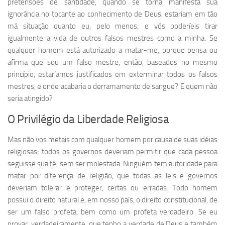
pretensões de santidade, quando se torna manifesta sua
ignorância no tocante ao conhecimento de Deus, estariam em tão
má situação quanto eu, pelo menos; e vós poderíeis tirar
igualmente a vida de outros falsos mestres como a minha. Se
qualquer homem está autorizado a matar-me, porque pensa ou
afirma que sou um falso mestre, então, baseados no mesmo
princípio, estaríamos justificados em exterminar todos os falsos
mestres, e onde acabaria o derramamento de sangue? E quem não
seria atingido?
O Privilégio da Liberdade Religiosa
Mas não vos metais com qualquer homem por causa de suas idéias
religiosas; todos os governos deveriam permitir que cada pessoa
seguisse sua fé, sem ser molestada. Ninguém tem autoridade para
matar por diferença de religião, que todas as leis e governos
deveriam tolerar e proteger, certas ou erradas. Todo homem
possui o direito natural e, em nosso país, o direito constitucional, de
ser um falso profeta, bem como um profeta verdadeiro. Se eu
provar, verdadeiramente, que tenho a verdade de Deus e também