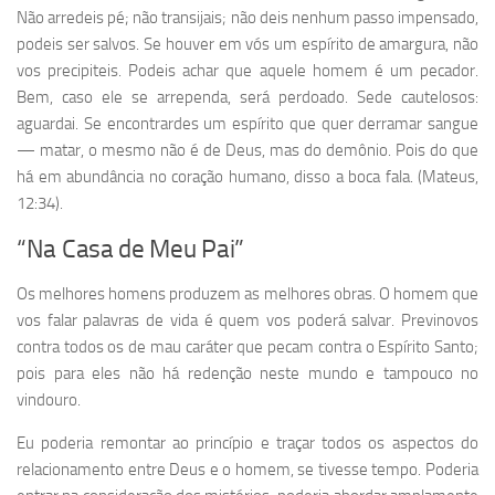
Não arredeis pé; não transijais; não deis nenhum passo impensado,
podeis ser salvos. Se houver em vós um espírito de amargura, não
vos precipiteis. Podeis achar que aquele homem é um pecador.
Bem, caso ele se arrependa, será perdoado. Sede cautelosos:
aguardai. Se encontrardes um espírito que quer derramar sangue
— matar, o mesmo não é de Deus, mas do demônio. Pois do que
há em abundância no coração humano, disso a boca fala. (Mateus,
12:34).
“Na Casa de Meu Pai”
Os melhores homens produzem as melhores obras. O homem que
vos falar palavras de vida é quem vos poderá salvar. Previnovos
contra todos os de mau caráter que pecam contra o Espírito Santo;
pois para eles não há redenção neste mundo e tampouco no
vindouro.
Eu poderia remontar ao princípio e traçar todos os aspectos do
relacionamento entre Deus e o homem, se tivesse tempo. Poderia