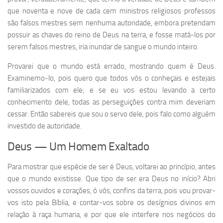
que noventa e nove de cada cem ministros religiosos professos
são falsos mestres sem nenhuma autoridade, embora pretendam
possuir as chaves do reino de Deus na terra, e fosse matá-los por
serem falsos mestres, iria inundar de sangue o mundo inteiro.
Provarei que o mundo está errado, mostrando quem é Deus.
Examinemo-lo, pois quero que todos vós o conheçais e estejais
familiarizados com ele; e se eu vos estou levando a certo
conhecimento dele, todas as perseguições contra mim deveriam
cessar. Então sabereis que sou o servo dele, pois falo como alguém
investido de autoridade.
Deus — Um Homem Exaltado
Para mostrar que espécie de ser é Deus, voltarei ao princípio, antes
que o mundo existisse. Que tipo de ser era Deus no início? Abri
vossos ouvidos e corações, ó vós, confins da terra, pois vou provar-
vos isto pela Bíblia, e contar-vos sobre os desígnios divinos em
relação à raça humana, e por que ele interfere nos negócios do