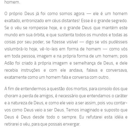
homem.
O próprio Deus já foi como somos agora — ele é um homem
exaltado, entronizado em céus distantes! Esse é o grande segredo.
Se o véu se rompesse hoje, e o grande Deus que mantém este
mundo em sua órbita, e que sustenta todos os mundos e todas as
coisas por seu poder, se fizesse visível — digo se vós pudésseis
vislumbrá-lo hoje, vê-lo-íeis em forma de homem — como vós
em toda pessoa, imagem e na própria forma de um homem; pois
Adão foi criado à própria imagem e semelhança de Deus, e dele
recebia instruções e com ele andava, falava e conversava,
exatamente como um homem fala e conversa com outro.
A fim de entendermos a questão dos mortos, para consolo dos que
choram a perda de amigos, é necessário que entendamos o caráter
e a natureza de Deus, e como ele veio a ser assim, pois vou contar-
vos como Deus veio a ser Deus. Temos imaginado e suposto que
Deus é Deus desde todo o sempre. Eu refutarei esta idéia e
retirarei o véu, para que possais enxergar.