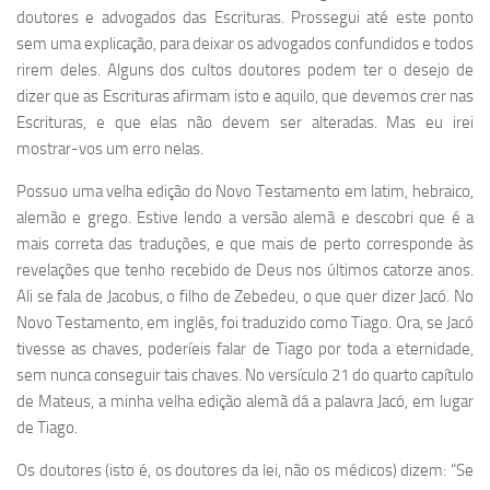
doutores e advogados das Escrituras. Prossegui até este ponto
sem uma explicação, para deixar os advogados confundidos e todos
rirem deles. Alguns dos cultos doutores podem ter o desejo de
dizer que as Escrituras afirmam isto e aquilo, que devemos crer nas
Escrituras, e que elas não devem ser alteradas. Mas eu irei
mostrar-vos um erro nelas.
Possuo uma velha edição do Novo Testamento em latim, hebraico,
alemão e grego. Estive lendo a versão alemã e descobri que é a
mais correta das traduções, e que mais de perto corresponde às
revelações que tenho recebido de Deus nos últimos catorze anos.
Ali se fala de Jacobus, o filho de Zebedeu, o que quer dizer Jacó. No
Novo Testamento, em inglês, foi traduzido como Tiago. Ora, se Jacó
tivesse as chaves, poderíeis falar de Tiago por toda a eternidade,
sem nunca conseguir tais chaves. No versículo 21 do quarto capítulo
de Mateus, a minha velha edição alemã dá a palavra Jacó, em lugar
de Tiago.
Os doutores (isto é, os doutores da lei, não os médicos) dizem: “Se