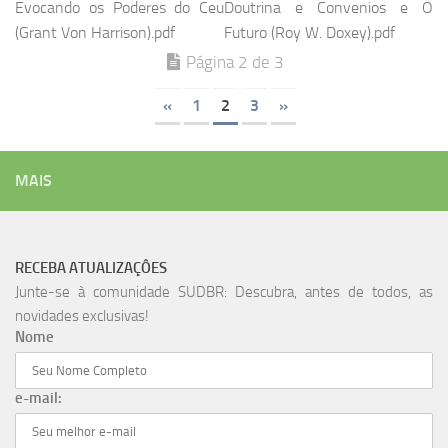
Evocando os Poderes do Ceu
Doutrina e Convenios e O
(Grant Von Harrison).pdf
Futuro (Roy W. Doxey).pdf
Página 2 de 3
«
1
2
3
»
MAIS
RECEBA ATUALIZAÇÔES
Junte-se à comunidade SUDBR: Descubra, antes de todos, as
novidades exclusivas!
Nome
e-mail: