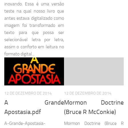
inovando. Essa é uma versão
teste na qual nosso livro que
antes estava digitalizado como
imagem foi transformado em
texto para que possa ser
selecionável letra por letra,
assim o conforto em leitura no
formato digital...
12 DE DEZEMBRO DE 2014
12 DE DEZEMBRO DE 2014
A Grande
Mormon Doctrine
Apostasia.pdf
(Bruce R McConkie)
A-Grande-Apostasia-
Mormon Doctrine (Bruce R