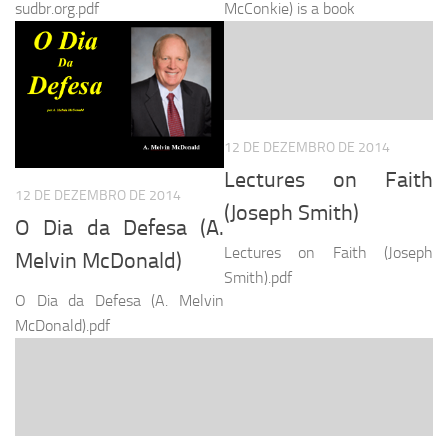
sudbr.org.pdf
McConkie) is a book
12 DE DEZEMBRO DE 2014
Lectures on Faith
12 DE DEZEMBRO DE 2014
(Joseph Smith)
O Dia da Defesa (A.
Lectures on Faith (Joseph
Melvin McDonald)
Smith).pdf
O Dia da Defesa (A. Melvin
McDonald).pdf