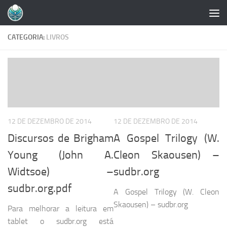
Skip to content
CATEGORIA:
LIVROS
12 DE DEZEMBRO DE 2014
12 DE DEZEMBRO DE 2014
Discursos de Brigham
A Gospel Trilogy (W.
Young (John A.
Cleon Skaousen) –
Widtsoe) –
sudbr.org
sudbr.org.pdf
A Gospel Trilogy (W. Cleon
Skaousen) – sudbr.org
Para melhorar a leitura em
tablet o sudbr.org está