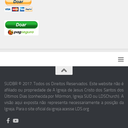
SUDBR © 2017. Todos os Direitos Reservados. Este website não é
afiliado ou propriedade de A Igreja de Jesus Cristo dos Santos dos
Últimos Dias (conhecida por Mórmon, Igreja SUD ou LDSChurch). A
visão aqui exposta não representa necessariamente a posição da
Igreja. Para o site oficial da igreja acesse LDS.org