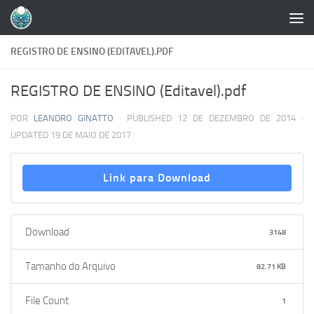
Skip to content
REGISTRO DE ENSINO (EDITAVEL).PDF
REGISTRO DE ENSINO (Editavel).pdf
POR
LEANDRO GINATTO
· PUBLISHED
12 DE DEZEMBRO DE 2014
·
UPDATED
19 DE MAIO DE 2017
Link para Download
Download
3148
Tamanho do Arquivo
82.71 KB
File Count
1