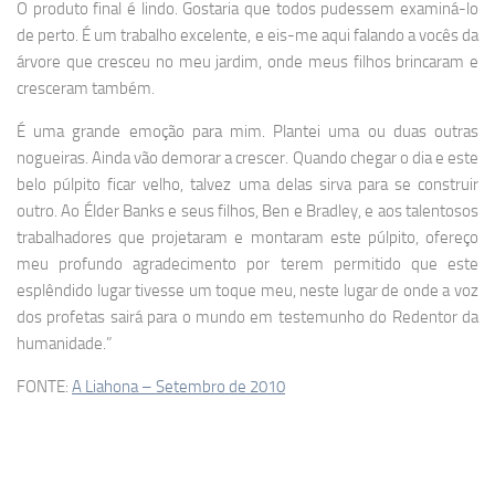
O produto final é lindo. Gostaria que todos pudessem examiná-lo
de perto. É um trabalho excelente, e eis-me aqui falando a vocês da
árvore que cresceu no meu jardim, onde meus filhos brincaram e
cresceram também.
É uma grande emoção para mim. Plantei uma ou duas outras
nogueiras. Ainda vão demorar a crescer. Quando chegar o dia e este
belo púlpito ficar velho, talvez uma delas sirva para se construir
outro. Ao Élder Banks e seus filhos, Ben e Bradley, e aos talentosos
trabalhadores que projetaram e montaram este púlpito, ofereço
meu profundo agradecimento por terem permitido que este
esplêndido lugar tivesse um toque meu, neste lugar de onde a voz
dos profetas sairá para o mundo em testemunho do Redentor da
humanidade.”
FONTE:
A Liahona – Setembro de 2010