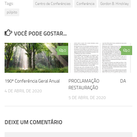
Tags:
Centro de Conferências
Conferência
Gordon B. Hinckley
púlpito
VOCÊ PODE GOSTAR...
0
0
190ª Conferência Geral Anual
PROCLAMAÇÃO DA
RESTAURAÇÃO
4 DE ABRIL DE 2020
5 DE ABRIL DE 2020
DEIXE UM COMENTÁRIO