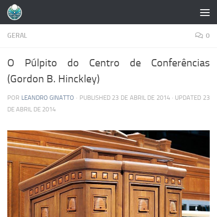
Skip to content
GERAL
0
O Púlpito do Centro de Conferências
(Gordon B. Hinckley)
POR
LEANDRO GINATTO
· PUBLISHED
23 DE ABRIL DE 2014
· UPDATED
23
DE ABRIL DE 2014