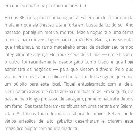
em que eu não tenha plantado árvores. (…)
Há uns 36 anos, plantei uma nogueira. Foi em um local com muita
mata em que ela cresceu alta e forte em busca da luz do sol. Ano
passado, por algum motivo, morreu. Mas a nogueira é uma ótima
madeira para móveis. Liguei para o irmão Ben Banks, dos Setenta,
que trabalhava no ramo madeireiro antes de dedicar seu tempo
integralmente à Igreja. Ele trouxe seus dois filhos — um é bispo e
o outro foi recentemente desobrigado como bispo e que hoje
administra os negócios — para que vissem a árvore. Pelo que
viram, era madeira boa, sólida e bonita. Um deles sugeriu que daria
um púlpito para este local. Fiquei entusiasmado com a ideia.
Derrubaram a árvore e cortaram-na em duas toras. Em seguida, ela
passou pelo longo processo de secagem, primeiro natural e depois
em forno. Das toras fizeram-se tábuas em uma serraria em Salem,
Utah. As tábuas foram levadas à fábrica de móveis Fetzer, onde
vários artesãos de alto gabarito desenharam e criaram este
magnífico púlpito com aquela madeira.